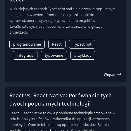
W dzisiejszych czasach TypeScript stał się niezwykle popularnym
narzędziem w świecie front-endu. Jego zdolność do
wprowadzania statycznego typowania do projektów
JavaScriptowych jest nieoceniona, zwłaszcza w większych
projektach. ...
programowanie
React
TypeScript
integracja
typowanie
przykłady
Więcej
React vs. React Native: Porównanie tych
dwóch popularnych technologii
React i React Native to dwie popularne technologie stosowane w
celu budowy interfejsów użytkownika do aplikacji webowych i
mobilnych. Obie te biblioteki są oparte na języku JavaScript i
zostały stworzone przez Facebooka. W tym artykule...