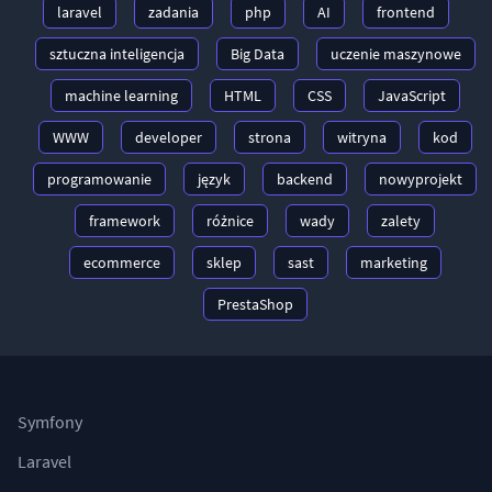
laravel
zadania
php
AI
frontend
sztuczna inteligencja
Big Data
uczenie maszynowe
machine learning
HTML
CSS
JavaScript
WWW
developer
strona
witryna
kod
programowanie
język
backend
nowyprojekt
framework
różnice
wady
zalety
ecommerce
sklep
sast
marketing
PrestaShop
Symfony
Laravel