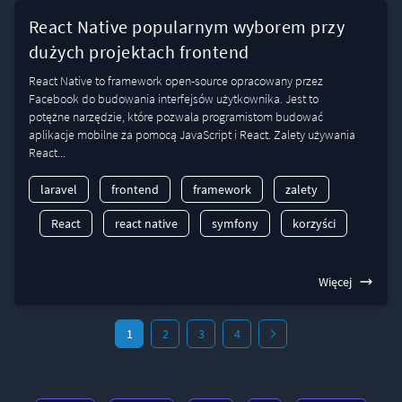
React Native popularnym wyborem przy
dużych projektach frontend
React Native to framework open-source opracowany przez
Facebook do budowania interfejsów użytkownika. Jest to
potężne narzędzie, które pozwala programistom budować
aplikacje mobilne za pomocą JavaScript i React. Zalety używania
React...
laravel
frontend
framework
zalety
React
react native
symfony
korzyści
Więcej
1
2
3
4