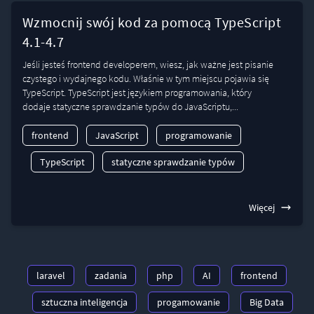
Wzmocnij swój kod za pomocą TypeScript
4.1-4.7
Jeśli jesteś frontend developerem, wiesz, jak ważne jest pisanie
czystego i wydajnego kodu. Właśnie w tym miejscu pojawia się
TypeScript. TypeScript jest językiem programowania, który
dodaje statyczne sprawdzanie typów do JavaScriptu,...
frontend
JavaScript
programowanie
TypeScript
statyczne sprawdzanie typów
Więcej
laravel
zadania
php
AI
frontend
sztuczna inteligencja
progamowanie
Big Data