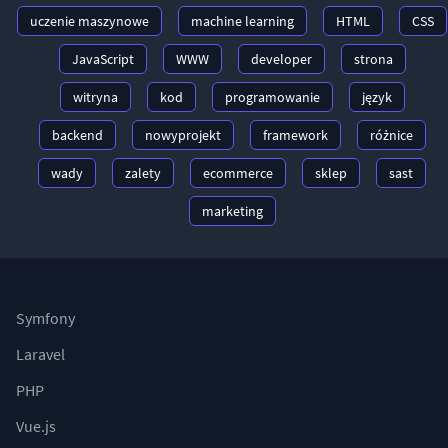
uczenie maszynowe
machine learning
HTML
CSS
JavaScript
WWW
developer
strona
witryna
kod
programowanie
język
backend
nowyprojekt
framework
różnice
wady
zalety
ecommerce
sklep
sast
marketing
Symfony
Laravel
PHP
Vue.js