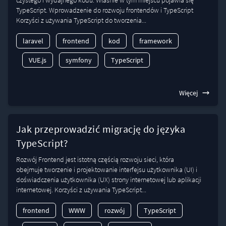
czystego i wydajnego kodu. Właśnie w tym miejscu pojawia się
TypeScript. Wprowadzenie do rozwoju frontendów i TypeScript
Korzyści z używania TypeScript do tworzenia...
laravel
frontend
kod
framework
VUE.js
symfony
TypeScript
Więcej
Jak przeprowadzić migrację do języka
TypeScript?
Rozwój Frontend jest istotną częścią rozwoju sieci, która
obejmuje tworzenie i projektowanie interfejsu użytkownika (UI) i
doświadczenia użytkownika (UX) strony internetowej lub aplikacji
internetowej. Korzyści z używania TypeScript...
frontend
WWW
rozwój
TypeScript