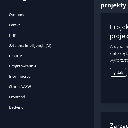
projekty
Symfony
Laravel
Projek
proje
PHP
Sztuczna inteligencja (AI)
W dynamic
stało się
ChatGPT
wykorzyst
Programowanie
gitlab
E-commerce
Strona WWW
Frontend
Backend
Zarzą