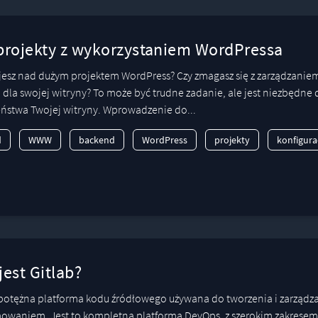
projekty z wykorzystaniem WordPressa
jesz nad dużym projektem WordPress? Czy zmagasz się z zarządzaniem
dla swojej witryny? To może być trudne zadanie, ale jest niezbędne 
ństwa Twojej witryny. Wprowadzenie do...
d
WWW
backend
WordPress
projekty
konfigura
est Gitlab?
 potężna platforma kodu źródłowego używana do tworzenia i zarządz
waniem. Jest to kompletna platforma DevOps, z szerokim zakresem