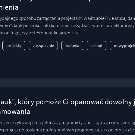
nienia
ydajnego sposobu zarządzania projektami w GitLabie? Nie szukaj dale
imy Ci krok po kroku, jak skutecznie zarządzać swoimi projektami za
e od tego, czy jesteś początkującym, czy...
projekty
zarządzanie
zadania
zespół
nowyprojek
nauki, który pomoże Ci opanować dowolny 
amowania
szej erze cyfrowej umiejętności programistyczne stają się coraz cennie
 aspirujesz do zostania profesjonalnym programistą, czy po prostu chc