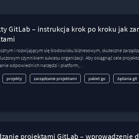
ty GitLab – instrukcja krok po kroku jak za
ktami
znym i rozwijającym się środowisku biznesowym, skuteczne zarządz
 kluczowym czynnikiem sukcesu organizacji. Aby osiągnąć cele projekt
anie odpowiednich narzędzi i platform,...
projekty
zarządzanie projektami
pakiet go
żądania git
dzanie projektami GitLab – wprowadzenie 