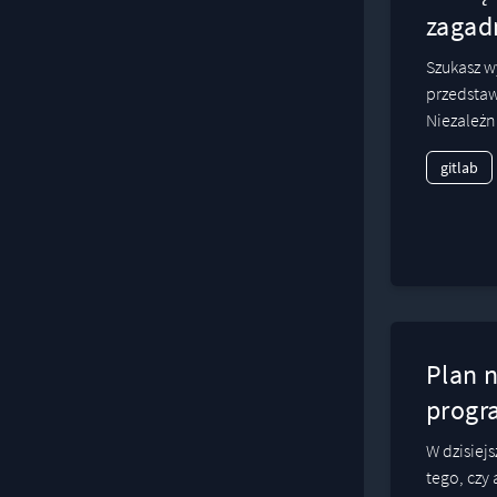
zagad
Szukasz w
przedstaw
Niezależni
gitlab
Plan 
progr
W dzisiej
tego, czy