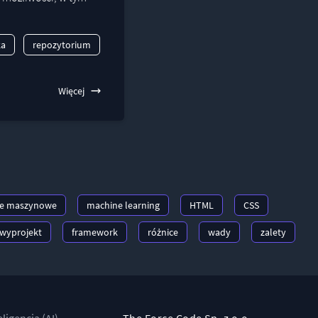
ka
repozytorium
Więcej
ie maszynowe
machine learning
HTML
CSS
wyprojekt
framework
różnice
wady
zalety