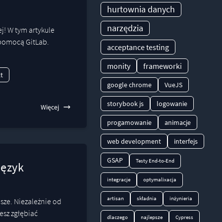
hurtownia danych
narzędzia
j! W tym artykule
 pomocą GitLab.
acceptance testing
monity
frameworki
t
google chrome
VueJS
storybook js
logowanie
Więcej
progamowanie
animacje
web development
interfejs
GSAP
Testy End-to-End
język
integracje
optymalixacja
artisan
składnia
inżynieria
jsze. Niezależnie od
esz zgłębiać
dlaczego
najlepsze
Cypress