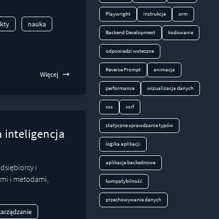
Playwright
instrukcje
orm
ekty
nauka
Backend Development
kodowanie
odpowiedzi wsteczne
Reverse Prompt
animacja
Więcej
performance
wizualizacja danych
xss
xsrf
statyczne sprawdzanie typów
 inteligencja
logika aplikacji
aplikacje backednowe
dsiębiorcy i
ami i metodami,
kompatybilność
przechowywanie danych
zarządzanie