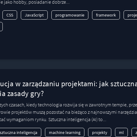
 jako hobby, posiadanie dobrze...
CSS
JavaScript
programowanie
framework
proj
cja w zarządzaniu projektami: jak sztuczna
ia zasady gry?
szych czasach, kiedy technologia rozwija się w zawrotnym tempie, prze
owie projektów muszą pozostać na bieżąco z najnowszymi narzędzi
tać wymaganiom rynku. Sztuczna inteligencja (AI) to...
sztuczna inteligencja
machine learning
projekty
ml