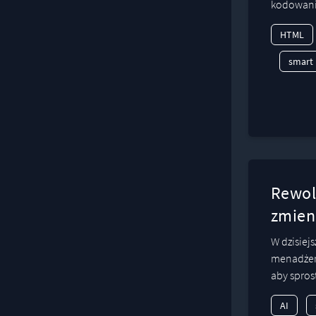
kodowanie
HTML
smart
Rewolu
zmien
W dzisiej
menadżer
aby spros
AI