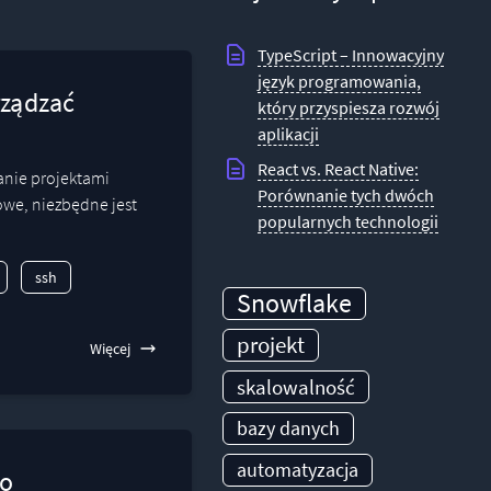
TypeScript – Innowacyjny
język programowania,
rządzać
który przyspiesza rozwój
aplikacji
React vs. React Native:
anie projektami
Porównanie tych dwóch
owe, niezbędne jest
popularnych technologii
ssh
Snowflake
projekt
Więcej
skalowalność
bazy danych
automatyzacja
do