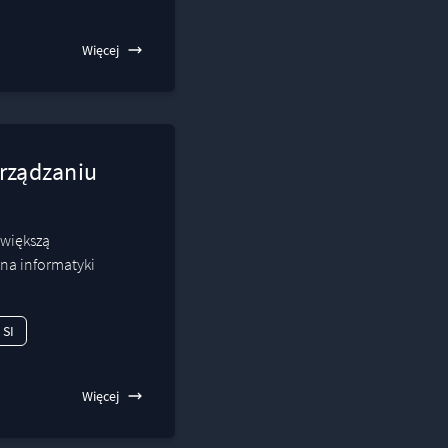
Więcej
arządzaniu
 większą
zina informatyki
SI
Więcej