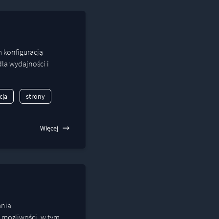
 konfiguracją
dla wydajności i
cja
strony
Więcej
ania
 możliwości, w tym