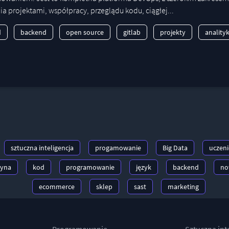
ia projektami, współpracy, przeglądu kodu, ciągłej...
d
backend
open source
gitlab
projekty
anality
sztuczna inteligencja
progamowanie
Big Data
uczen
ryna
kod
programowanie
język
backend
no
ecommerce
sklep
sast
marketing