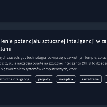
enie potencjału sztucznej inteligencji w z
ktami
szych czasach, gdy technologia rozwija się w zawrotnym tempie, coraz
ć zyskują narzędzia oparte na sztucznej inteligencji (SI). SI to dzied
 się tworzeniem systemów komputerowych, które...
sztuczna inteligencja
projekty
narzędzia
zarządzanie