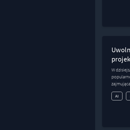
Uwolni
proje
W dzisiej
popularnoś
zajmująca
AI