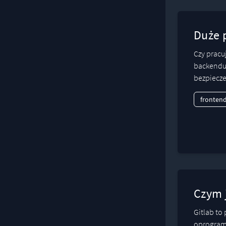
Duże 
Czy pracu
backendu 
bezpiecze
fronten
Czym j
Gitlab to
oprogramo